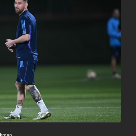
MELIGHET
ckman