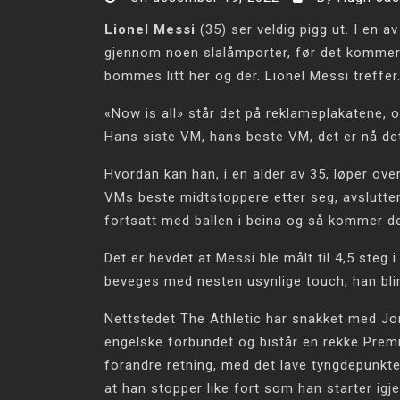
Lionel Messi
(35) ser veldig pigg ut. I en 
gjennom noen slalåmporter, før det kommer e
bommes litt her og der. Lionel Messi treffer
«Now is all» står det på reklameplakatene, 
Hans siste VM, hans beste VM, det er nå de
Hvordan kan han, i en alder av 35, løper ove
VMs beste midtstoppere etter seg, avslutte
fortsatt med ballen i beina og så kommer d
Det er hevdet at Messi ble målt til 4,5 steg
beveges med nesten usynlige touch, han bli
Nettstedet The Athletic har snakket med J
engelske forbundet og bistår en rekke Prem
forandre retning, med det lave tyngdepunkt
at han stopper like fort som han starter igj