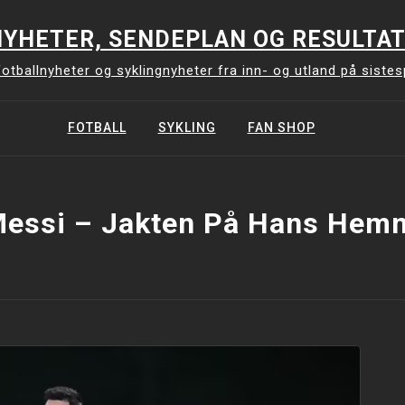
YHETER, SENDEPLAN OG RESULTAT
otballnyheter og syklingnyheter fra inn- og utland på siste
FOTBALL
SYKLING
FAN SHOP
Messi – Jakten På Hans Hemm