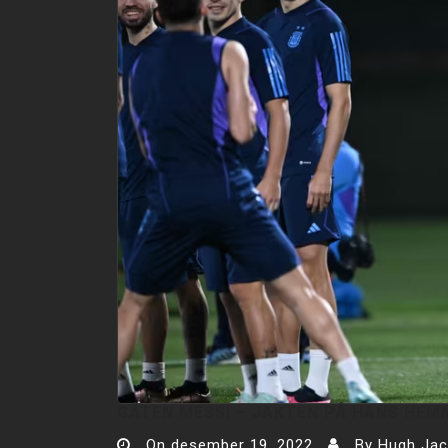
GÅTEN MESSI – JAKTEN PÅ HANS HEM
On
desember 19, 2022
By
Hugh Ja