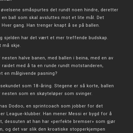
av øvelsene småspurtes det rundt noen hindre, deretter
n ball som skal avsluttes mot et lite mål. Det
. Hver gang. Han trenger knapt å se på ballen.
og sjelden har det vært et mer treffende budskap.
t må skje.
r nesten halve banen, med ballen i beina, med en av
r raidet med å ta en runde rundt motstanderen,
et en målgivende pasning?
 i sekundet som 18-åring. Stegene er så korte, ballen
r nesten som en skøyteløper som svinger.
onas Dodoo, en sprintcoach som jobber for det
ier League-klubber. Han mener Messi er bygd for å
et, dessuten at han har «perfekte bremser» som gjør
en, og det var slik den kroatiske stopperkjempen