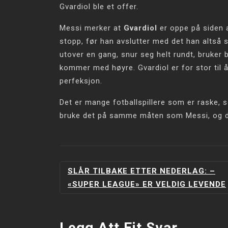
Gvardiol ble et offer.
Messi merker at
Gvardiol
er oppe på siden a
stopp, før han avslutter med det han altså s
utover en gang, snur seg helt rundt, bruker b
kommer med høyre. Gvardiol er for stor til 
perfeksjon.
Det er mange fotballspillere som er raske, s
bruke det på samme måten som Messi, og da
INNLEGGSNAVIGERING
SLÅR TILBAKE ETTER NEDERLAG: –
«SUPER LEAGUE» ER VELDIG LEVENDE
Legg Att Eit Svar