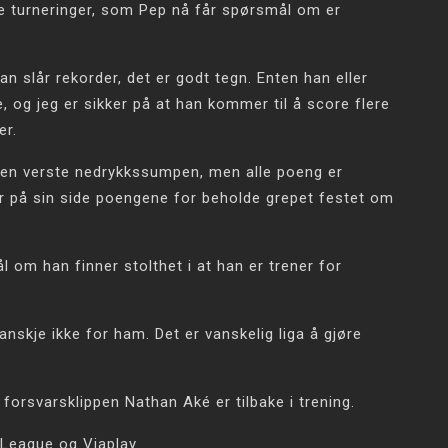
alle turneringer, som Pep nå får spørsmål om er
han slår rekorder, det er godt tegn. Enten han eller
 og jeg er sikker på at han kommer til å score flere
er.
 den verste nedrykkssumpen, men alle poeng er
r på sin side poengene for beholde grepet festet om
 om han finner stolthet i at han er trener for
anskje ikke for ham. Det er vanskelig liga å gjøre
forsvarsklippen Nathan Aké er tilbake i trening.
League og Viaplay.