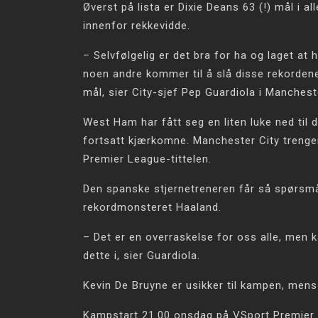
Øverst på lista er Dixie Deans 63 (!) mål i 
innenfor rekkevidde.
– Selvfølgelig er det bra for ha og laget at 
noen andre kommer til å slå disse rekordene,
mål, sier City-sjef Pep Guardiola i Manchest
West Ham har fått seg en liten luke ned til
fortsatt kjærkomne. Manchester City trenge
Premier League-tittelen.
Den spanske stjernetreneren får så spørsmål
rekordmonsteret Haaland.
– Det er en overraskelse for oss alle, men k
dette i, sier Guardiola.
Kevin De Bruyne er usikker til kampen, mens 
Kampstart 21.00 onsdag på VSport Premier 