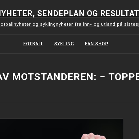
YHETER, SENDEPLAN OG RESULTAT
otballnyheter og syklingnyheter fra inn- og utland på siste
FOTBALL
SYKLING
FAN SHOP
AV MOTSTANDEREN: − TOPP