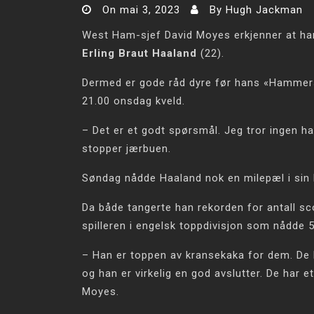
On
mai 3, 2023
By
Hugh Jackman
West Ham-sjef David Moyes erkjenner at han
Erling Braut Haaland
(22).
Dermed er gode råd dyre før hans «Hammers
21.00 onsdag kveld.
– Det er et godt spørsmål. Jeg tror ingen 
stopper jærbuen.
Søndag nådde Haaland nok en milepæl i sin 
Da både tangerte han rekorden for antall sc
spilleren i engelsk toppdivisjon som nådde 50
– Han er toppen av kransekaka for dem. De 
og han er virkelig en god avslutter. De har e
Moyes.