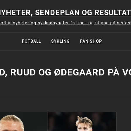
YHETER, SENDEPLAN OG RESULTAT
otballnyheter og syklingnyheter fra inn- og utland på siste
FOTBALL
SYKLING
FAN SHOP
D, RUUD OG ØDEGAARD PÅ V