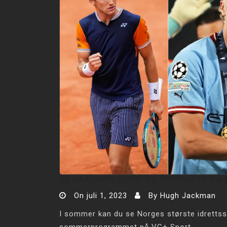
SE HAALAND, RUUD OG ØDEGAARD PÅ 
On
juli 1, 2023
By
Hugh Jackman
I sommer kan du se Norges største idrettsst