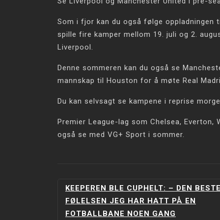
Se Liverpool og Manchester United i pre-s
Som i fjor kan du også følge oppladningen 
spille fire kamper mellom 19. juli og 2. au
Liverpool.
Denne sommeren kan du også se Manchester U
mannskap til Houston for å møte Real Madrid n
Du kan selvsagt se kampene i reprise morge
Premier League-lag som Chelsea, Everton, W
også se med VG+ Sport i sommer.
INNLEGGSNAVIGERING
KEEPEREN BLE CUPHELT: – DEN BEST
FØLELSEN JEG HAR HATT PÅ EN
FOTBALLBANE NOEN GANG