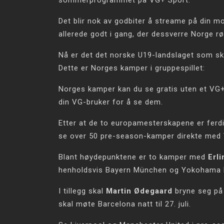
sommerprogrammet på VG+ Sport.
Det blir nok av godbiter å streame på din m
allerede godt i gang, der dessverre Norge r
Nå er det det norske U19-landslaget som ska
Dette er Norges kamper i gruppespillet:
Norges kamper kan du se gratis uten et V
din VG-bruker for å se dem.
Etter at de to europamesterskapene er ferdi
se over 50 pre-season-kamper direkte med
Blant høydepunktene er to kamper med
Erl
henholdsvis Bayern München og Yokohama F
I tillegg skal
Martin Ødegaard
bryne seg på 
skal møte Barcelona natt til 27. juli.