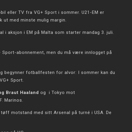
obil eller TV fra VG+ Sport i sommer. U21-EM er
øk ut med minste mulig margin.
l i aksjon i EM på Malta som starter mandag 3. juli.
G+ Sport-abonnement, men du må være innlogget på
g begynner fotballfesten for alvor: I sommer kan du
 VG+ Sport.
ing Braut Haaland
og i Tokyo mot
. Marinos.
tøff motstand med sitt Arsenal på turné i USA. De