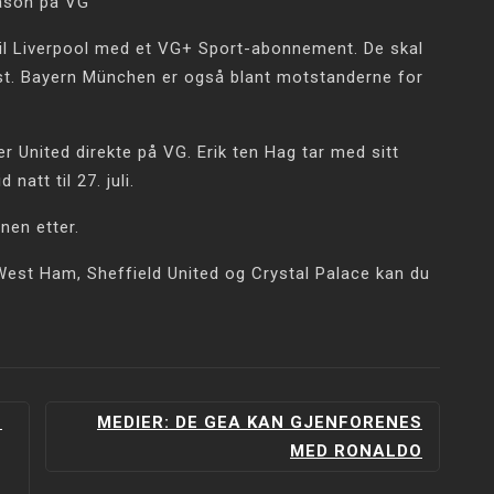
eason på VG
til Liverpool med et VG+ Sport-abonnement. De skal
gust. Bayern München er også blant motstanderne for
nited direkte på VG. Erik ten Hag tar med sitt
att til 27. juli.
nen etter.
est Ham, Sheffield United og Crystal Palace kan du
E
MEDIER: DE GEA KAN GJENFORENES
MED RONALDO