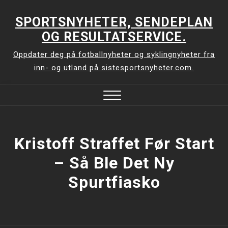
Skip
to
SPORTSNYHETER, SENDEPLAN
content
OG RESULTATSERVICE.
Oppdater deg på fotballnyheter og syklingnyheter fra
inn- og utland på sistesportsnyheter.com.
Close
Menu
Kristoff Straffet Før Start
– Så Ble Det Ny
Spurtfiasko