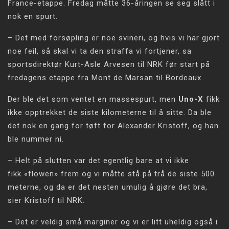
France-etappe. Fredag måtte 36-åringen se seg slått i
nok en spurt.
– Det med forsøpling er noe svineri, og hvis vi har gjort
noe feil, så skal vi ta den straffa vi fortjener, sa
sportsdirektør Kurt-Asle Arvesen til NRK før start på
fredagens etappe fra Mont de Marsan til Bordeaux.
Der ble det som ventet en massespurt, men
Uno-X
fikk
ikke opptrekket de siste kilometerne til å sitte. Da ble
det nok en gang for tøft for Alexander Kristoff, og han
ble nummer ni.
– Helt på slutten var det egentlig bare at vi ikke
fikk «flowen» frem og vi måtte stå på trå de siste 500
meterne, og da er det nesten umulig å gjøre det bra,
sier Kristoff til NRK.
– Det er veldig små marginer og vi er litt uheldig også i