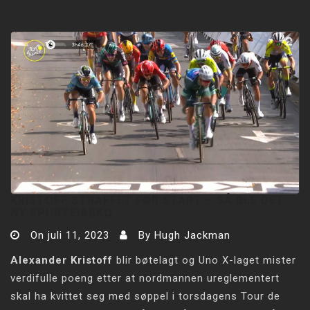
KRISTOFF STRAFFET FØR START – SÅ BLE DET
NY SPURTFIASKO
On
juli 11, 2023
By
Hugh Jackman
Alexander Kristoff
blir bøtelagt og Uno X-laget mister
verdifulle poeng etter at nordmannen ureglementert
skal ha kvittet seg med søppel i torsdagens Tour de