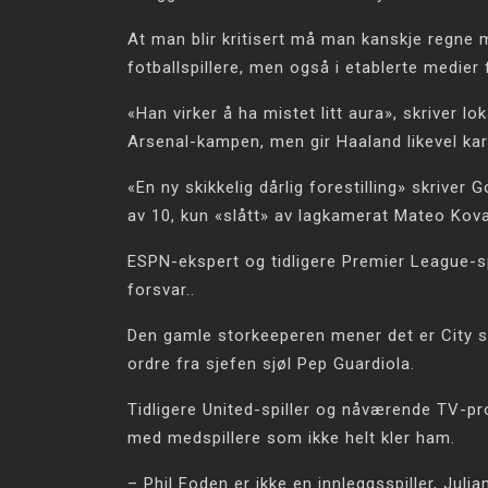
At man blir kritisert må man kanskje regne
fotballspillere, men også i etablerte medie
«Han virker å ha mistet litt aura», skriver lo
Arsenal-kampen, men gir Haaland likevel kar
«En ny skikkelig dårlig forestilling» skrive
av 10, kun «slått» av lagkamerat Mateo Kova
ESPN-ekspert og tidligere Premier League-sp
forsvar..
Den gamle storkeeperen mener det er City 
ordre fra sjefen sjøl Pep Guardiola.
Tidligere United-spiller og nåværende TV-pro
med medspillere som ikke helt kler ham.
– Phil Foden er ikke en innleggsspiller, Juli