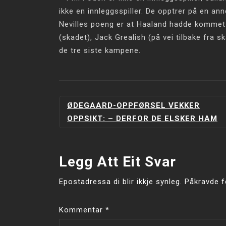
ikke en innleggsspiller. De opptrer på en an
Nevilles poeng er at Haaland hadde kommet m
(skadet), Jack Grealish (på vei tilbake fra 
de tre siste kampene.
INNLEGGSNAVIGERING
ØDEGAARD-OPPFØRSEL VEKKER
OPPSIKT: – DERFOR DE ELSKER HAM
Legg Att Eit Svar
Epostadressa di blir ikkje synleg.
Påkravde f
Kommentar
*