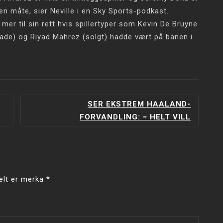
nen måte, sier Neville i en Sky Sports-podkast.
er til sin rett hvis spillertyper som Kevin De Bruyne
skade) og Riyad Mahrez (solgt) hadde vært på banen i
SER EKSTREM HAALAND-
FORVANDLING: − HELT VILL
elt er merka
*