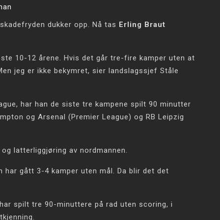
man
t skadefryden dukker opp. Nå tas
Erling Braut
te 10-12 årene. Hvis det går tre-fire kamper uten at
Men jeg er ikke bekymret, sier landslagssjef Ståle
gue, har han de siste tre kampene spilt 90 minutter
mpton og Arsenal (Premier League) og RB Leipzig
og latterliggjøring av nordmannen.
n har gått 3-4 kamper uten mål. Da blir det det
ar spilt tre 90-minuttere på rad uten scoring, i
tkjenning.