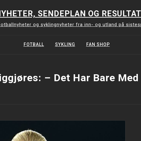
YHETER, SENDEPLAN OG RESULTAT
otballnyheter og syklingnyheter fra inn- og utland på siste
FOTBALL
SYKLING
FAN SHOP
iggjøres: – Det Har Bare Med