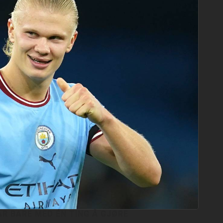
R BARE MED ÉN TING Å GJØRE