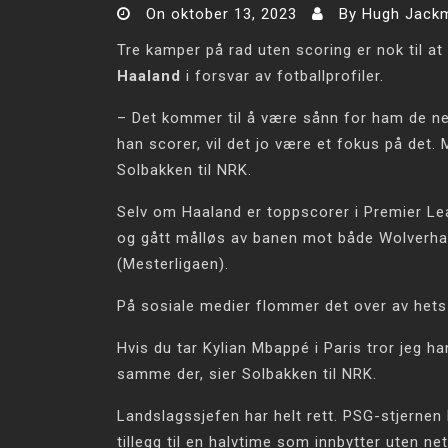
On
oktober 13, 2023
By
Hugh Jack
Tre kamper på rad uten scoring er nok til a
Haaland
i forsvar av fotballprofiler.
– Det kommer til å være sånn for ham de nes
han scorer, vil det jo være et fokus på det. 
Solbakken til NRK.
Selv om Haaland er toppscorer i Premier Lea
og gått målløs av banen mot både Wolverha
(Mesterligaen).
På sosiale medier flommer det over av hets 
Hvis du tar Kylian Mbappé i Paris tror jeg ha
samme der, sier Solbakken til NRK.
Landslagssjefen har helt rett. PSG-stjernen h
tillegg til en halvtime som innbytter uten net