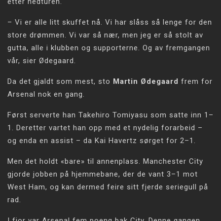
etter nedturen.
– Vi er alle litt skuffet nå. Vi har slåss så lenge for den
store drømmen. Vi var så nær, men jeg er så stolt av
gutta, alle i klubben og supporterne. Og av fremgangen
vår, sier Ødegaard.
Da det gjaldt som mest, sto
Martin Ødegaard
frem for
Arsenal nok en gang.
Først serverte han Takehiro Tomiyasu som satte inn 1–
1. Deretter vartet han opp med et nydelig forarbeid –
og enda en assist – da Kai Havertz sørget for 2–1.
Men det holdt «bare» til annenplass. Manchester City
gjorde jobben på hjemmebane, der de vant 3–1 mot
West Ham, og kan dermed feire sitt fjerde seriegull på
rad.
I fjor var Arsenal fem poeng bak City. Denne gangen