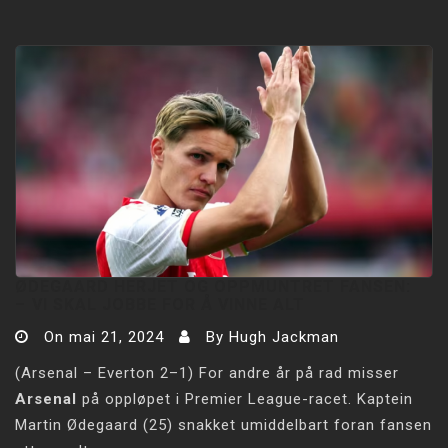
ØDEGAARD HERJET OG OPPMUNTRET FANSEN:
–⁠ VI SKAL JOBBE FOR Å VINNE ALT
On
mai 21, 2024
By
Hugh Jackman
(Arsenal – Everton 2–1) For andre år på rad misser
Arsenal
på oppløpet i Premier League-racet. Kaptein
Martin Ødegaard (25) snakket umiddelbart foran fansen