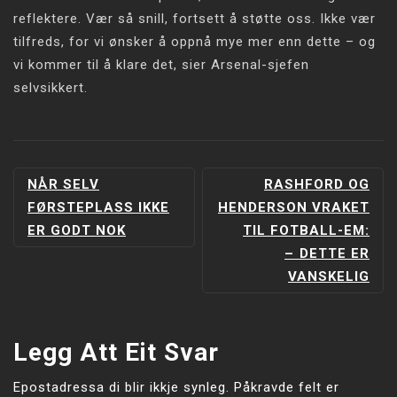
reflektere. Vær så snill, fortsett å støtte oss. Ikke vær
tilfreds, for vi ønsker å oppnå mye mer enn dette – og
vi kommer til å klare det, sier Arsenal-sjefen
selvsikkert.
INNLEGGSNAVIGERING
NÅR SELV
RASHFORD OG
FØRSTEPLASS IKKE
HENDERSON VRAKET
ER GODT NOK
TIL FOTBALL-EM:
–⁠ DETTE ER
VANSKELIG
Legg Att Eit Svar
Epostadressa di blir ikkje synleg.
Påkravde felt er