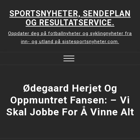
Skip
to
SPORTSNYHETER, SENDEPLAN
content
OG RESULTATSERVICE.
Oppdater deg på fotballnyheter og syklingnyheter fra
inn- og utland på sistesportsnyheter.com.
Close
Menu
Ødegaard Herjet Og
Oppmuntret Fansen: –⁠ Vi
Skal Jobbe For Å Vinne Alt