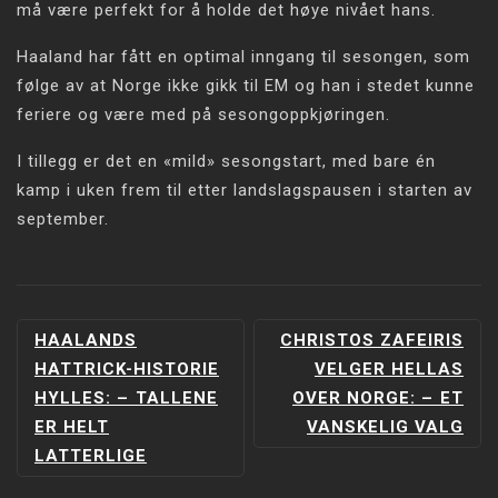
må være perfekt for å holde det høye nivået hans.
Haaland har fått en optimal inngang til sesongen, som
følge av at Norge ikke gikk til EM og han i stedet kunne
feriere og være med på sesongoppkjøringen.
I tillegg er det en «mild» sesongstart, med bare én
kamp i uken frem til etter landslagspausen i starten av
september.
INNLEGGSNAVIGERING
HAALANDS
CHRISTOS ZAFEIRIS
HATTRICK-HISTORIE
VELGER HELLAS
HYLLES: –⁠ TALLENE
OVER NORGE: –⁠ ET
ER HELT
VANSKELIG VALG
LATTERLIGE