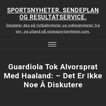
Skip
to
SPORTSNYHETER, SENDEPLAN
content
OG RESULTATSERVICE.
Oppdater deg på fotballnyheter og syklingnyheter fra
inn- og utland på sistesportsnyheter.com.
Close
Menu
Guardiola Tok Alvorsprat
Med Haaland: –⁠ Det Er Ikke
Noe Å Diskutere