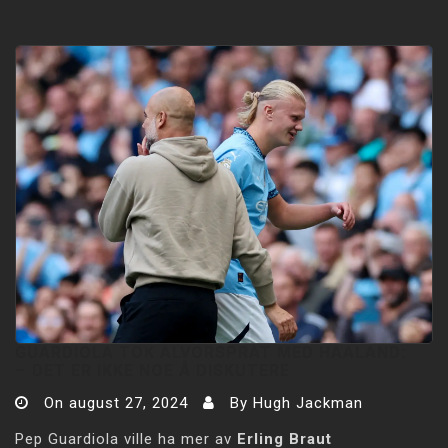
GUARDIOLA TOK ALVORSPRAT MED HAALAND:
–⁠ DET ER IKKE NOE Å DISKUTERE
On
august 27, 2024
By
Hugh Jackman
Pep Guardiola ville ha mer av
Erling Braut