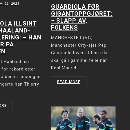
AI 26, 2023
GUARDIOLA FØR
GIGANTOPPGJØRET:
− SLAPP AV,
OLA ILLSINT
FOLKENS
 HAALAND-
ERING: – HAN
MANCHESTER (VG)
R PÅ
Manchester City-sjef Pep
EN
Guardiola lover at han ikke
skal gå i gammel felle når
ut Haaland har
Real Madrid.
 for rekord etter
 nå denne sesongen.
READ MORE
ngerte han Thierry
ORE