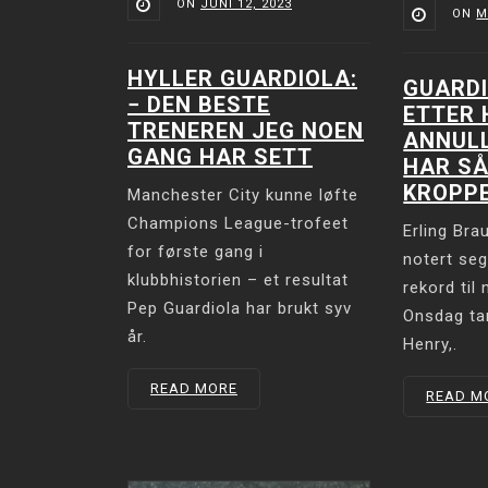
ON
JUNI 12, 2023
ON
M
HYLLER GUARDIOLA:
GUARDI
− DEN BESTE
ETTER
TRENEREN JEG NOEN
ANNULL
GANG HAR SETT
HAR SÅ
KROPP
Manchester City kunne løfte
Champions League-trofeet
Erling Bra
for første gang i
notert seg
klubbhistorien – et resultat
rekord til
Pep Guardiola har brukt syv
Onsdag ta
år.
Henry,.
READ MORE
READ M