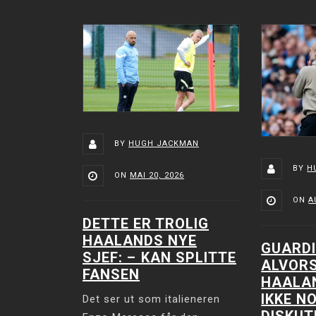
BY
HUGH JACKMAN
BY
H
ON
MAI 20, 2026
ON
A
DETTE ER TROLIG
HAALANDS NYE
GUARDI
SJEF: –⁠ KAN SPLITTE
ALVOR
FANSEN
HAALAN
IKKE N
Det ser ut som italieneren
DISKUT