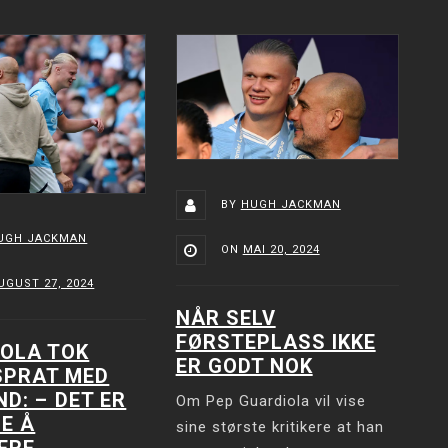
BY
HUGH JACKMAN
UGH JACKMAN
ON
MAI 20, 2024
UGUST 27, 2024
NÅR SELV
FØRSTEPLASS IKKE
OLA TOK
ER GODT NOK
SPRAT MED
D: –⁠ DET ER
Om Pep Guardiola vil vise
OE Å
sine største kritikere at han
ERE