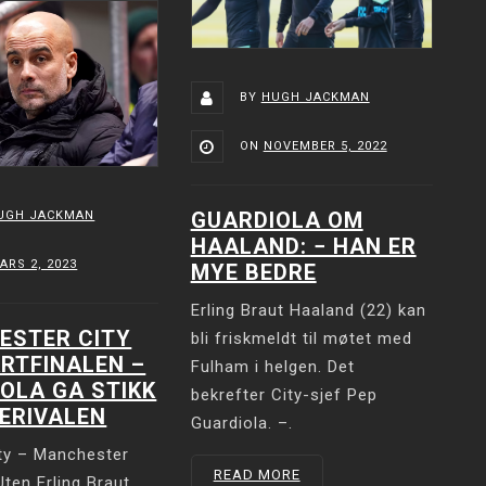
BY
HUGH JACKMAN
ON
NOVEMBER 5, 2022
GUARDIOLA OM
UGH JACKMAN
HAALAND: − HAN ER
ARS 2, 2023
MYE BEDRE
Erling Braut Haaland (22) kan
ESTER CITY
bli friskmeldt til møtet med
ARTFINALEN –
Fulham i helgen. Det
OLA GA STIKK
bekrefter City-sjef Pep
KERIVALEN
Guardiola. –.
ity – Manchester
READ MORE
Uten Erling Braut