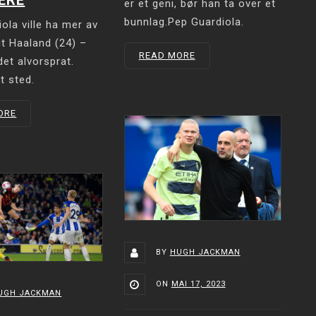
er et geni, bør han ta over et
bunnlag.Pep Guardiola.
ola ville ha mer av
ut Haaland (24) –
READ MORE
det alvorsprat.
t sted.
ORE
BY
HUGH JACKMAN
ON
MAI 17, 2023
UGH JACKMAN