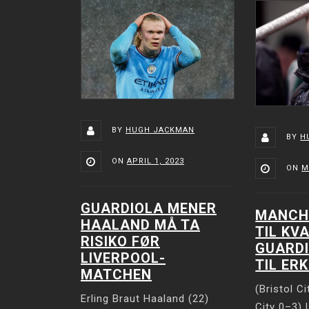
BY
HUGH JACKMAN
BY
H
ON
APRIL 1, 2023
ON
M
GUARDIOLA MENER
MANCH
HAALAND MÅ TA
TIL KV
RISIKO FØR
GUARDI
LIVERPOOL-
TIL ER
MATCHEN
(Bristol C
Erling Braut Haaland (22)
City 0–3) 