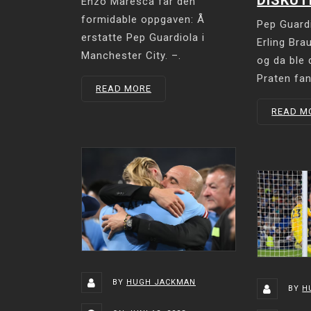
Enzo Maresca får den
formidable oppgaven: Å
Pep Guardi
erstatte Pep Guardiola i
Erling Bra
Manchester City. –.
og da ble 
Praten fan
READ MORE
READ M
BY
HUGH JACKMAN
BY
H