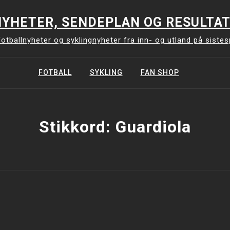
YHETER, SENDEPLAN OG RESULTAT
otballnyheter og syklingnyheter fra inn- og utland på siste
FOTBALL
SYKLING
FAN SHOP
Stikkord:
Guardiola