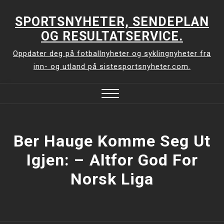
Skip
to
SPORTSNYHETER, SENDEPLAN
content
OG RESULTATSERVICE.
Oppdater deg på fotballnyheter og syklingnyheter fra
inn- og utland på sistesportsnyheter.com.
Close
Menu
Ber Hauge Komme Seg Ut
Igjen: –⁠ Altfor God For
Norsk Liga