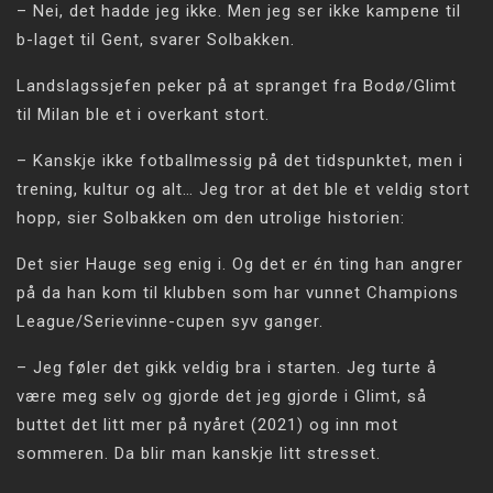
– Nei, det hadde jeg ikke. Men jeg ser ikke kampene til
b-laget til Gent, svarer Solbakken.
Landslagssjefen peker på at spranget fra Bodø/Glimt
til Milan ble et i overkant stort.
– Kanskje ikke fotballmessig på det tidspunktet, men i
trening, kultur og alt… Jeg tror at det ble et veldig stort
hopp, sier Solbakken om den utrolige historien:
Det sier Hauge seg enig i. Og det er én ting han angrer
på da han kom til klubben som har vunnet Champions
League/Serievinne-cupen syv ganger.
– Jeg føler det gikk veldig bra i starten. Jeg turte å
være meg selv og gjorde det jeg gjorde i Glimt, så
buttet det litt mer på nyåret (2021) og inn mot
sommeren. Da blir man kanskje litt stresset.