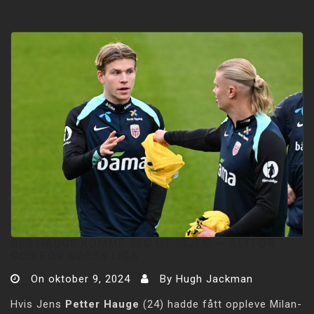
BER HAUGE KOMME SEG UT IGJEN: –⁠ ALTFOR
GOD FOR NORSK LIGA
On
oktober 9, 2024
By
Hugh Jackman
Hvis Jens
Petter Hauge
(24) hadde fått oppleve Milan-