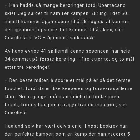
– Han hadde så mange berøringer fordi Upamecano
sklei. Jeg sa det til ham før kampen: «Erling, i det 60.
minutt kommer Upamecano til å skli og du vil komme
deg gjennom og score. Det kommer til å skje», sier
Guardiola til VG – åpenbart sarkastisk.
Av hans øvrige 41 spillemål denne sesongen, har hele
34 kommet på første berøring – fire etter to, og to mål
etter tre berøringer.
– Den beste måten å score et mål på er på det første
touchet, fordi da er ikke keeperen og forsvarsspillerne
klare. Noen ganger må man imidlertid bruke noen
touch, fordi situasjonen avgjør hva du må gjøre, sier
Guardiola.
Haaland selv har vært delvis enig. I høst beskrev han
den perfekte kampen som en kamp der han «scoret 5