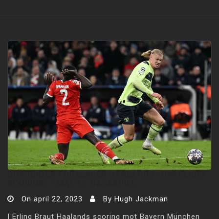
GUARDIOLA FORKLARER HAALANDS «UVANLIGE»
SCORING: − IKKE ET DATASPILL
On
april 22, 2023
By
Hugh Jackman
I Erling Braut Haalands scoring mot Bayern München