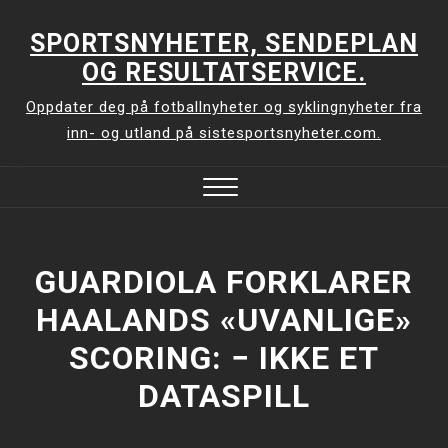
Skip
to
SPORTSNYHETER, SENDEPLAN
content
OG RESULTATSERVICE.
Oppdater deg på fotballnyheter og syklingnyheter fra
inn- og utland på sistesportsnyheter.com.
Close
Menu
GUARDIOLA FORKLARER
HAALANDS «UVANLIGE»
SCORING: − IKKE ET
DATASPILL