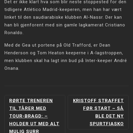
Det er ikke klart hva som blir neste stoppested for den
tidligere Atlético Madrid-keeperen, men han har vært
linket til den saudiarabiske klubben Al-Nassr. Der kan
han bli gjenforent med sin gamle lagkamerat Cristiano
Ronaldo.
Med de Gea ut portene på Old Trafford, er Dean
Henderson og Tom Heaton keeperne i A-lagstroppen,
men klubben skal ha lagt inn bud på Inter-keeper André
Onana.
INNLEGGSNAVIGERING
RØRTE TRENEREN
KRISTOFF STRAFFET
TIL TÅRER MED
FØR START – SÅ
TOUR-BRAGD: –
BLE DET NY
HOLDER UT MED ALT
SPURTFIASKO
MULIG SURR