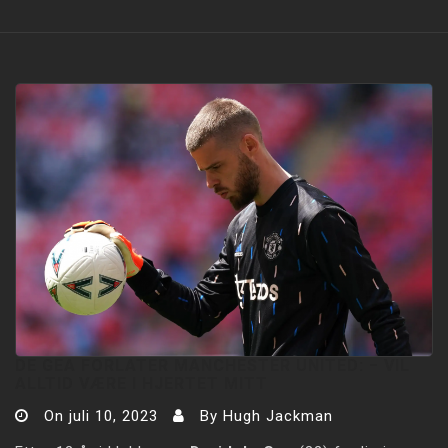
DE GEA FORLATER MANCHESTER UNITED: − VIL
ALLTID VÆRE I HJERTET MITT
On
juli 10, 2023
By
Hugh Jackman