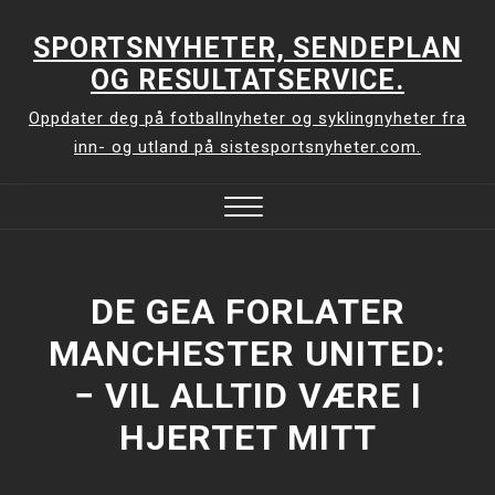
Skip
to
SPORTSNYHETER, SENDEPLAN
content
OG RESULTATSERVICE.
Oppdater deg på fotballnyheter og syklingnyheter fra
inn- og utland på sistesportsnyheter.com.
Close
Menu
DE GEA FORLATER
MANCHESTER UNITED:
− VIL ALLTID VÆRE I
HJERTET MITT